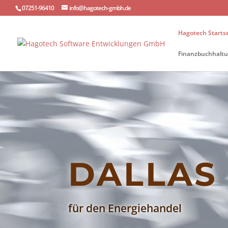
07251-96410
info@hagotech-gmbh.de
Hagotech Startse
Finanzbuchhaltu
DALLAS
für den Energiehandel