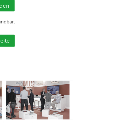
lden
ündbar.
seite